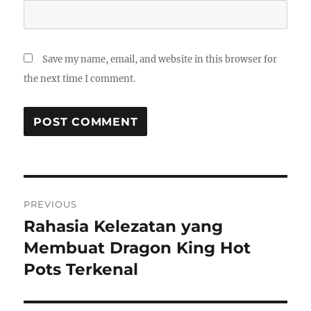
Save my name, email, and website in this browser for
the next time I comment.
Post
PREVIOUS
navigation
Rahasia Kelezatan yang
Previous
post:
Membuat Dragon King Hot
Pots Terkenal