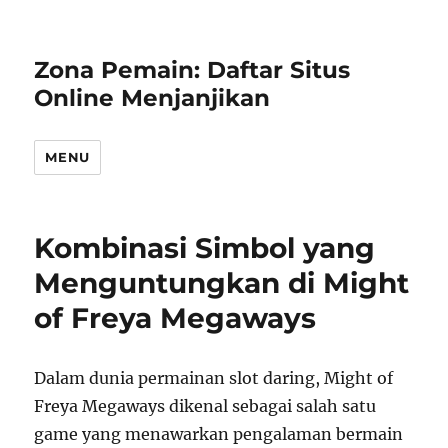
Zona Pemain: Daftar Situs
Online Menjanjikan
MENU
Kombinasi Simbol yang
Menguntungkan di Might
of Freya Megaways
Dalam dunia permainan slot daring, Might of
Freya Megaways dikenal sebagai salah satu
game yang menawarkan pengalaman bermain