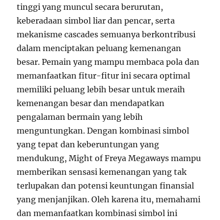
tinggi yang muncul secara berurutan,
keberadaan simbol liar dan pencar, serta
mekanisme cascades semuanya berkontribusi
dalam menciptakan peluang kemenangan
besar. Pemain yang mampu membaca pola dan
memanfaatkan fitur-fitur ini secara optimal
memiliki peluang lebih besar untuk meraih
kemenangan besar dan mendapatkan
pengalaman bermain yang lebih
menguntungkan. Dengan kombinasi simbol
yang tepat dan keberuntungan yang
mendukung, Might of Freya Megaways mampu
memberikan sensasi kemenangan yang tak
terlupakan dan potensi keuntungan finansial
yang menjanjikan. Oleh karena itu, memahami
dan memanfaatkan kombinasi simbol ini