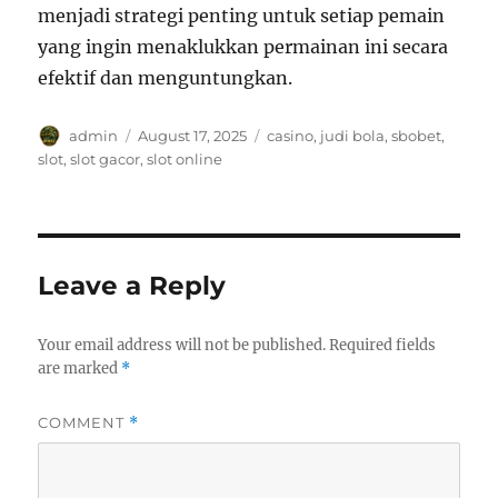
menjadi strategi penting untuk setiap pemain
yang ingin menaklukkan permainan ini secara
efektif dan menguntungkan.
Author
Posted
Tags
admin
August 17, 2025
casino
,
judi bola
,
sbobet
,
on
slot
,
slot gacor
,
slot online
Leave a Reply
Your email address will not be published.
Required fields
are marked
*
COMMENT
*