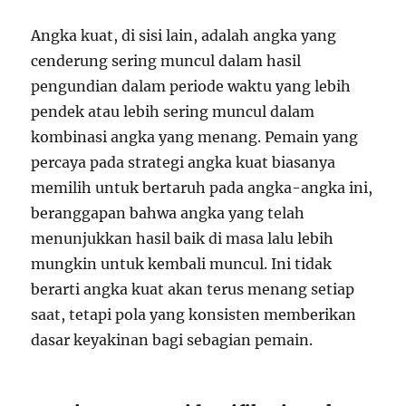
Angka kuat, di sisi lain, adalah angka yang
cenderung sering muncul dalam hasil
pengundian dalam periode waktu yang lebih
pendek atau lebih sering muncul dalam
kombinasi angka yang menang. Pemain yang
percaya pada strategi angka kuat biasanya
memilih untuk bertaruh pada angka-angka ini,
beranggapan bahwa angka yang telah
menunjukkan hasil baik di masa lalu lebih
mungkin untuk kembali muncul. Ini tidak
berarti angka kuat akan terus menang setiap
saat, tetapi pola yang konsisten memberikan
dasar keyakinan bagi sebagian pemain.