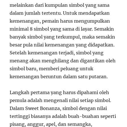
melainkan dari kumpulan simbol yang sama
dalam jumlah tertentu. Untuk mendapatkan
kemenangan, pemain harus mengumpulkan
minimal 8 simbol yang sama di layar. Semakin
banyak simbol yang terkumpul, maka semakin
besar pula nilai kemenangan yang didapatkan.
Setelah kemenangan terjadi, simbol yang
menang akan menghilang dan digantikan oleh
simbol baru, memberi peluang untuk
kemenangan beruntun dalam satu putaran.
Langkah pertama yang harus dipahami oleh
pemula adalah mengenali nilai setiap simbol.
Dalam Sweet Bonanza, simbol dengan nilai
tertinggi biasanya adalah buah-buahan seperti
pisang, anggur, apel, dan semangka,