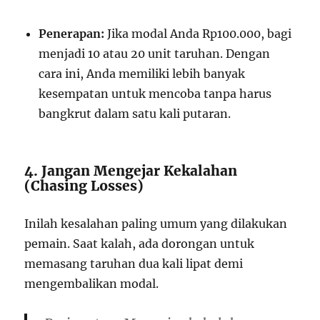
Penerapan:
Jika modal Anda Rp100.000, bagi
menjadi 10 atau 20 unit taruhan. Dengan
cara ini, Anda memiliki lebih banyak
kesempatan untuk mencoba tanpa harus
bangkrut dalam satu kali putaran.
4. Jangan Mengejar Kekalahan
(Chasing Losses)
Inilah kesalahan paling umum yang dilakukan
pemain. Saat kalah, ada dorongan untuk
memasang taruhan dua kali lipat demi
mengembalikan modal.