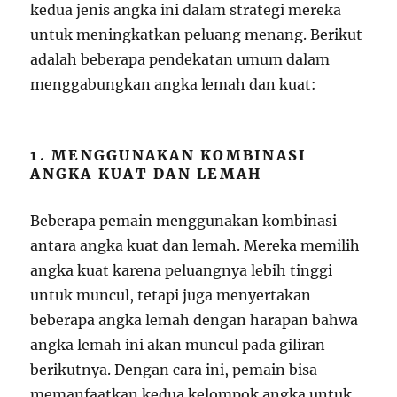
kedua jenis angka ini dalam strategi mereka
untuk meningkatkan peluang menang. Berikut
adalah beberapa pendekatan umum dalam
menggabungkan angka lemah dan kuat:
1. MENGGUNAKAN KOMBINASI
ANGKA KUAT DAN LEMAH
Beberapa pemain menggunakan kombinasi
antara angka kuat dan lemah. Mereka memilih
angka kuat karena peluangnya lebih tinggi
untuk muncul, tetapi juga menyertakan
beberapa angka lemah dengan harapan bahwa
angka lemah ini akan muncul pada giliran
berikutnya. Dengan cara ini, pemain bisa
memanfaatkan kedua kelompok angka untuk