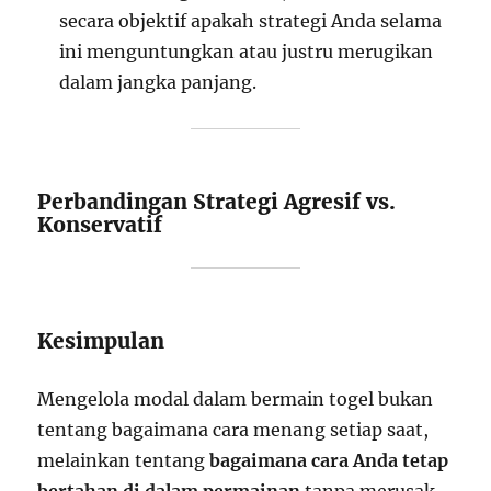
secara objektif apakah strategi Anda selama
ini menguntungkan atau justru merugikan
dalam jangka panjang.
Perbandingan Strategi Agresif vs.
Konservatif
Kesimpulan
Mengelola modal dalam bermain togel bukan
tentang bagaimana cara menang setiap saat,
melainkan tentang
bagaimana cara Anda tetap