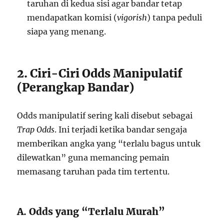
taruhan di kedua sisi agar bandar tetap
mendapatkan komisi (
vigorish
) tanpa peduli
siapa yang menang.
2. Ciri-Ciri Odds Manipulatif
(Perangkap Bandar)
Odds manipulatif sering kali disebut sebagai
Trap Odds
. Ini terjadi ketika bandar sengaja
memberikan angka yang “terlalu bagus untuk
dilewatkan” guna memancing pemain
memasang taruhan pada tim tertentu.
A. Odds yang “Terlalu Murah”