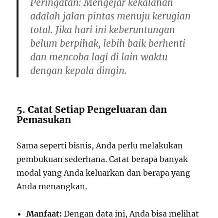
Peringatan:
Mengejar kekalahan
adalah jalan pintas menuju kerugian
total. Jika hari ini keberuntungan
belum berpihak, lebih baik berhenti
dan mencoba lagi di lain waktu
dengan kepala dingin.
5. Catat Setiap Pengeluaran dan
Pemasukan
Sama seperti bisnis, Anda perlu melakukan
pembukuan sederhana. Catat berapa banyak
modal yang Anda keluarkan dan berapa yang
Anda menangkan.
Manfaat:
Dengan data ini, Anda bisa melihat