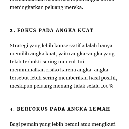
meningkatkan peluang mereka.
2. FOKUS PADA ANGKA KUAT
Strategi yang lebih konservatif adalah hanya
memilih angka kuat, yaitu angka-angka yang
telah terbukti sering muncul. Ini
meminimalkan risiko karena angka-angka
tersebut lebih sering memberikan hasil positif,
meskipun peluang menang tidak selalu 100%.
3. BERFOKUS PADA ANGKA LEMAH
Bagi pemain yang lebih berani atau mengikuti