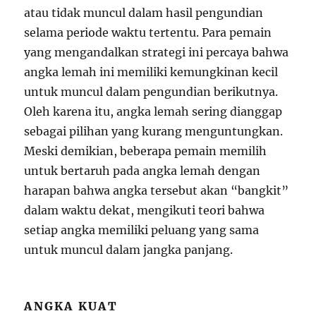
atau tidak muncul dalam hasil pengundian
selama periode waktu tertentu. Para pemain
yang mengandalkan strategi ini percaya bahwa
angka lemah ini memiliki kemungkinan kecil
untuk muncul dalam pengundian berikutnya.
Oleh karena itu, angka lemah sering dianggap
sebagai pilihan yang kurang menguntungkan.
Meski demikian, beberapa pemain memilih
untuk bertaruh pada angka lemah dengan
harapan bahwa angka tersebut akan “bangkit”
dalam waktu dekat, mengikuti teori bahwa
setiap angka memiliki peluang yang sama
untuk muncul dalam jangka panjang.
ANGKA KUAT