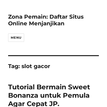
Zona Pemain: Daftar Situs
Online Menjanjikan
MENU
Tag:
slot gacor
Tutorial Bermain Sweet
Bonanza untuk Pemula
Agar Cepat JP.