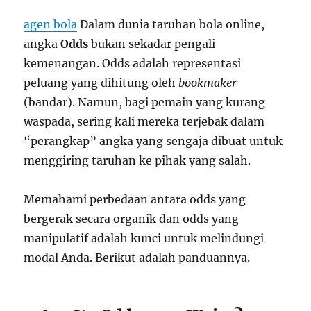
agen bola
Dalam dunia taruhan bola online,
angka
Odds
bukan sekadar pengali
kemenangan. Odds adalah representasi
peluang yang dihitung oleh
bookmaker
(bandar). Namun, bagi pemain yang kurang
waspada, sering kali mereka terjebak dalam
“perangkap” angka yang sengaja dibuat untuk
menggiring taruhan ke pihak yang salah.
Memahami perbedaan antara odds yang
bergerak secara organik dan odds yang
manipulatif adalah kunci untuk melindungi
modal Anda. Berikut adalah panduannya.