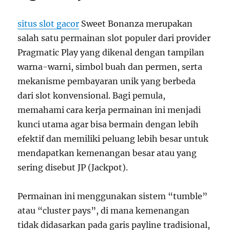
situs slot gacor
Sweet Bonanza merupakan
salah satu permainan slot populer dari provider
Pragmatic Play yang dikenal dengan tampilan
warna-warni, simbol buah dan permen, serta
mekanisme pembayaran unik yang berbeda
dari slot konvensional. Bagi pemula,
memahami cara kerja permainan ini menjadi
kunci utama agar bisa bermain dengan lebih
efektif dan memiliki peluang lebih besar untuk
mendapatkan kemenangan besar atau yang
sering disebut JP (Jackpot).
Permainan ini menggunakan sistem “tumble”
atau “cluster pays”, di mana kemenangan
tidak didasarkan pada garis payline tradisional,