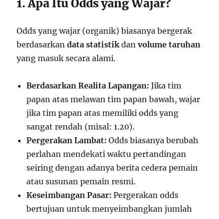
1. Apa Itu Odds yang Wajar?
Odds yang wajar (organik) biasanya bergerak
berdasarkan
data statistik
dan
volume taruhan
yang masuk secara alami.
Berdasarkan Realita Lapangan:
Jika tim
papan atas melawan tim papan bawah, wajar
jika tim papan atas memiliki odds yang
sangat rendah (misal: 1.20).
Pergerakan Lambat:
Odds biasanya berubah
perlahan mendekati waktu pertandingan
seiring dengan adanya berita cedera pemain
atau susunan pemain resmi.
Keseimbangan Pasar:
Pergerakan odds
bertujuan untuk menyeimbangkan jumlah