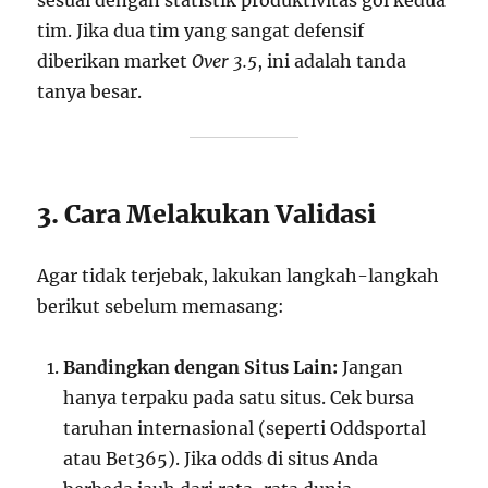
sesuai dengan statistik produktivitas gol kedua
tim. Jika dua tim yang sangat defensif
diberikan market
Over 3.5
, ini adalah tanda
tanya besar.
3. Cara Melakukan Validasi
Agar tidak terjebak, lakukan langkah-langkah
berikut sebelum memasang:
Bandingkan dengan Situs Lain:
Jangan
hanya terpaku pada satu situs. Cek bursa
taruhan internasional (seperti Oddsportal
atau Bet365). Jika odds di situs Anda