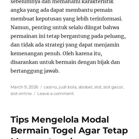
sebelumnya dan memahami karakteristik
angka yang ada dapat membantu pemain
membuat keputusan yang lebih terinformasi.
Namun, penting untuk selalu diingat bahwa
permainan ini tetap bergantung pada peluang,
dan tidak ada strategi yang dapat menjamin
kemenangan penuh. Oleh karena itu,
disarankan untuk bermain dengan bijak dan
bertanggung jawab.
Posted
Tags
March 9, 2026
casino
,
judi bola
,
sbobet
,
slot
,
slot gacor
,
on
on
slot online
Leave a comment
Strategi
Kelompok
Angka:
Tips Mengelola Modal
Penjelasan
Mengenai
Bermain Togel Agar Tetap
Angka
Lemah