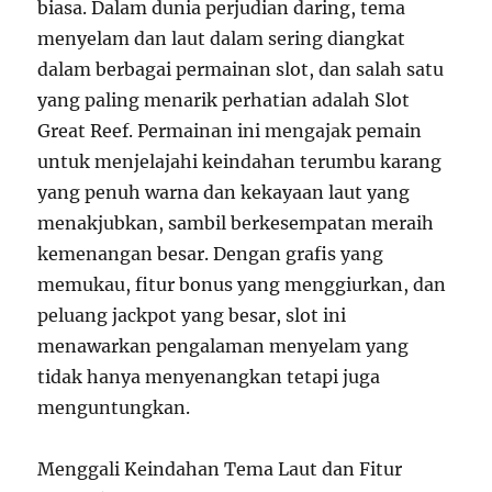
biasa. Dalam dunia perjudian daring, tema
menyelam dan laut dalam sering diangkat
dalam berbagai permainan slot, dan salah satu
yang paling menarik perhatian adalah Slot
Great Reef. Permainan ini mengajak pemain
untuk menjelajahi keindahan terumbu karang
yang penuh warna dan kekayaan laut yang
menakjubkan, sambil berkesempatan meraih
kemenangan besar. Dengan grafis yang
memukau, fitur bonus yang menggiurkan, dan
peluang jackpot yang besar, slot ini
menawarkan pengalaman menyelam yang
tidak hanya menyenangkan tetapi juga
menguntungkan.
Menggali Keindahan Tema Laut dan Fitur