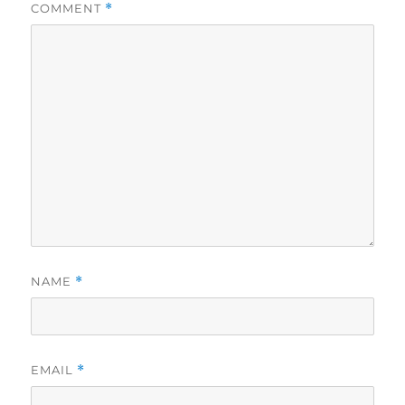
COMMENT
*
NAME
*
EMAIL
*