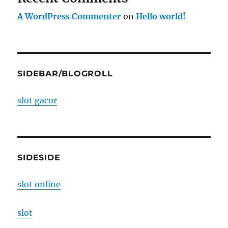
A WordPress Commenter
on
Hello world!
SIDEBAR/BLOGROLL
slot gacor
SIDESIDE
slot online
slot