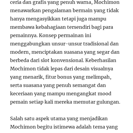
ceria dan grafis yang penuh warna, Mochimon
menawarkan pengalaman bermain yang tidak
hanya mengasyikkan tetapi juga mampu
membawa kebahagiaan tersendiri bagi para
pemainnya. Konsep permainan ini
menggabungkan unsur-unsur tradisional dan
modern, menciptakan suasana yang segar dan
berbeda dari slot konvensional. Keberhasilan
Mochimon tidak lepas dari desain visualnya
yang menarik, fitur bonus yang melimpah,
serta suasana yang penuh semangat dan
keceriaan yang mampu mengangkat mood
pemain setiap kali mereka memutar gulungan.
Salah satu aspek utama yang menjadikan
Mochimon begitu istimewa adalah tema yang