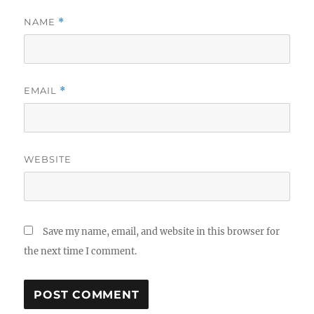
NAME
*
EMAIL
*
WEBSITE
Save my name, email, and website in this browser for
the next time I comment.