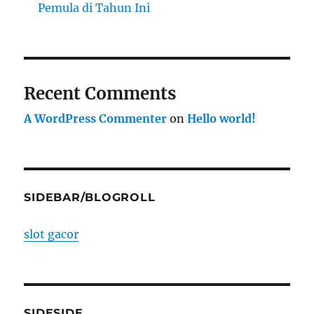
Pemula di Tahun Ini
Recent Comments
A WordPress Commenter
on
Hello world!
SIDEBAR/BLOGROLL
slot gacor
SIDESIDE