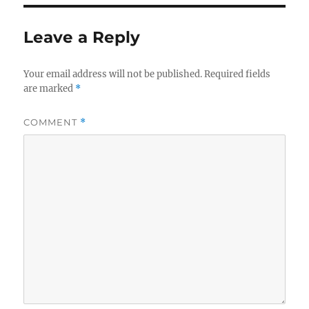
Leave a Reply
Your email address will not be published.
Required fields
are marked
*
COMMENT
*