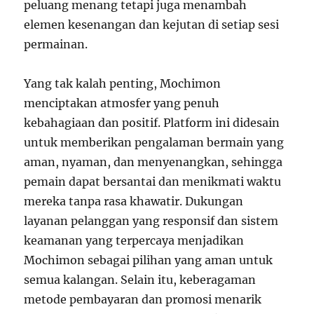
peluang menang tetapi juga menambah
elemen kesenangan dan kejutan di setiap sesi
permainan.
Yang tak kalah penting, Mochimon
menciptakan atmosfer yang penuh
kebahagiaan dan positif. Platform ini didesain
untuk memberikan pengalaman bermain yang
aman, nyaman, dan menyenangkan, sehingga
pemain dapat bersantai dan menikmati waktu
mereka tanpa rasa khawatir. Dukungan
layanan pelanggan yang responsif dan sistem
keamanan yang terpercaya menjadikan
Mochimon sebagai pilihan yang aman untuk
semua kalangan. Selain itu, keberagaman
metode pembayaran dan promosi menarik