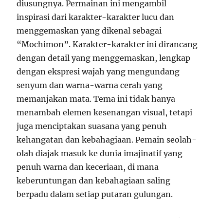
diusungnya. Permainan ini mengambil
inspirasi dari karakter-karakter lucu dan
menggemaskan yang dikenal sebagai
“Mochimon”. Karakter-karakter ini dirancang
dengan detail yang menggemaskan, lengkap
dengan ekspresi wajah yang mengundang
senyum dan warna-warna cerah yang
memanjakan mata. Tema ini tidak hanya
menambah elemen kesenangan visual, tetapi
juga menciptakan suasana yang penuh
kehangatan dan kebahagiaan. Pemain seolah-
olah diajak masuk ke dunia imajinatif yang
penuh warna dan keceriaan, di mana
keberuntungan dan kebahagiaan saling
berpadu dalam setiap putaran gulungan.