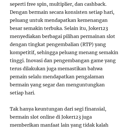
seperti free spin, multiplier, dan cashback.
Dengan bermain secara konsisten setiap hari,
peluang untuk mendapatkan kemenangan
besar semakin terbuka. Selain itu, Joker123
menyediakan berbagai pilihan permainan slot
dengan tingkat pengembalian (RTP) yang
kompetitif, sehingga peluang menang semakin
tinggi. Inovasi dan pengembangan game yang
terus dilakukan juga memastikan bahwa
pemain selalu mendapatkan pengalaman
bermain yang segar dan menguntungkan
setiap hari.
Tak hanya keuntungan dari segi finansial,
bermain slot online di Joker123 juga
memberikan manfaat lain yang tidak kalah