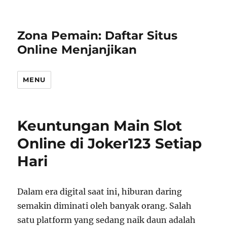
Zona Pemain: Daftar Situs
Online Menjanjikan
MENU
Keuntungan Main Slot
Online di Joker123 Setiap
Hari
Dalam era digital saat ini, hiburan daring
semakin diminati oleh banyak orang. Salah
satu platform yang sedang naik daun adalah