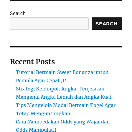
Search
SEARCH
Recent Posts
Tutorial Bermain Sweet Bonanza untuk
Pemula Agar Cepat JP.
Strategi Kelompok Angka: Penjelasan
Mengenai Angka Lemah dan Angka Kuat
Tips Mengelola Modal Bermain Togel Agar
Tetap Menguntungkan.
Cara Membedakan Odds yang Wajar dan
Odds Manipulatif