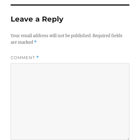
Leave a Reply
Your email address will not be published.
Required fields
are marked
*
COMMENT
*