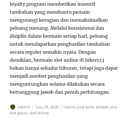
loyalty program memberikan insentif
tambahan yang membantu pemain
mengurangi kerugian dan memaksimalkan
peluang menang. Melalui konsistensi dan
disiplin dalam bermain setiap hari, peluang
untuk mendapatkan penghasilan tambahan
secara reguler semakin nyata. Dengan
demikian, bermain slot online di Joker123
bukan hanya sekadar hiburan, tetapi juga dapat
menjadi sumber penghasilan yang
menguntungkan selama dilakukan secara
bertanggung jawab dan penuh perhitungan.
Author
Posted
Tags
admin
July 29, 2025
casino
,
judi bola
,
sbobet
,
slot
,
on
slot gacor
,
slot online