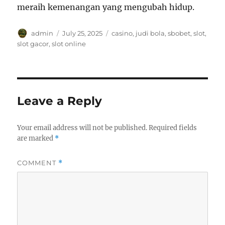
meraih kemenangan yang mengubah hidup.
Author
Posted
Tags
admin
July 25, 2025
casino
,
judi bola
,
sbobet
,
slot
,
on
slot gacor
,
slot online
Leave a Reply
Your email address will not be published.
Required fields
are marked
*
COMMENT
*