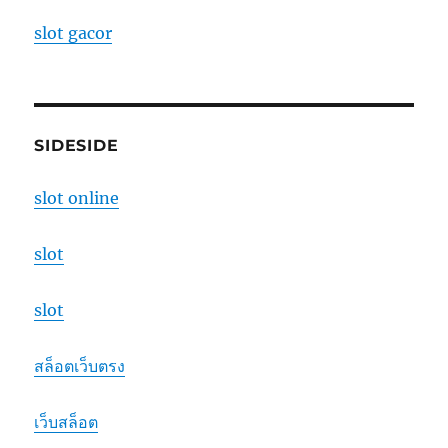
slot gacor
SIDESIDE
slot online
slot
slot
สล็อตเว็บตรง
เว็บสล็อต