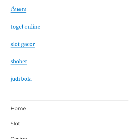
เว็บตรง
togel online
slot gacor
sbobet
judi bola
Home
Slot
Casino