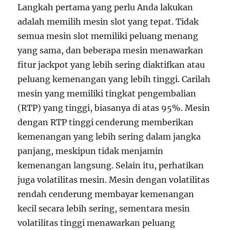
Langkah pertama yang perlu Anda lakukan
adalah memilih mesin slot yang tepat. Tidak
semua mesin slot memiliki peluang menang
yang sama, dan beberapa mesin menawarkan
fitur jackpot yang lebih sering diaktifkan atau
peluang kemenangan yang lebih tinggi. Carilah
mesin yang memiliki tingkat pengembalian
(RTP) yang tinggi, biasanya di atas 95%. Mesin
dengan RTP tinggi cenderung memberikan
kemenangan yang lebih sering dalam jangka
panjang, meskipun tidak menjamin
kemenangan langsung. Selain itu, perhatikan
juga volatilitas mesin. Mesin dengan volatilitas
rendah cenderung membayar kemenangan
kecil secara lebih sering, sementara mesin
volatilitas tinggi menawarkan peluang