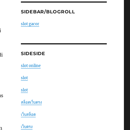
SIDEBAR/BLOGROLL
slot gacor
i
SIDESIDE
di
slot online
slot
slot
us
สล็อตเว็บตรง
เว็บสล็อต
เว็บตรง
n