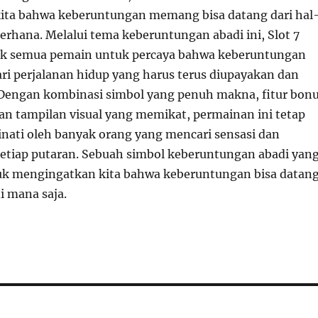
ita bahwa keberuntungan memang bisa datang dari hal
derhana. Melalui tema keberuntungan abadi ini, Slot 7
ak semua pemain untuk percaya bahwa keberuntungan
ari perjalanan hidup yang harus terus diupayakan dan
Dengan kombinasi simbol yang penuh makna, fitur bon
an tampilan visual yang memikat, permainan ini tetap
inati oleh banyak orang yang mencari sensasi dan
etiap putaran. Sebuah simbol keberuntungan abadi yan
tuk mengingatkan kita bahwa keberuntungan bisa datan
i mana saja.