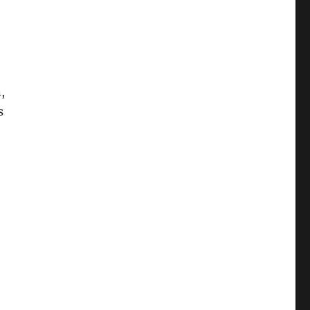
,
s
,