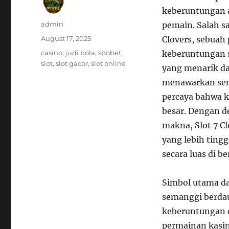
keberuntungan a
Author
admin
pemain. Salah s
Posted
August 17, 2025
Clovers, sebua
on
Tags
casino
,
judi bola
,
sbobet
,
keberuntungan s
slot
,
slot gacor
,
slot online
yang menarik da
menawarkan sens
percaya bahwa 
besar. Dengan d
makna, Slot 7 
yang lebih ting
secara luas di 
Simbol utama da
semanggi berdau
keberuntungan d
permainan kasino