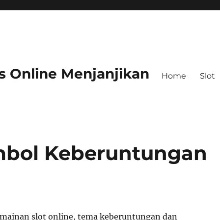
s Online Menjanjikan
Home
Slot
Simbol Keberuntungan
mainan slot online, tema keberuntungan dan