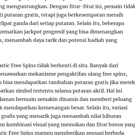
 menguntungkan. Dengan fitur-fitur ini, pemain tida
 putaran gratis, tetapi juga berkesempatan meraih
pat ganda dari setiap putaran. Selain itu, beberapa
ematkan jackpot progresif yang bisa dimenangkan
ns, menambah daya tarik dan potensi hadiah yang
tic Free Spins tidak berhenti di situ. Banyak dari
enawarkan mekanisme pengaktifan ulang free spins,
 bisa mendapatkan tambahan putaran gratis jika mere
tkan simbol tertentu selama putaran aktif. Hal ini
aman bermain semakin dinamis dan memberi peluang
uk mendapatkan kemenangan besar. Selain itu, variasi
 grafis yang menarik juga menambah nilai hiburan
gan kombinasi visual yang memukau dan fitur bonus yan
astic Free Spins mampu memberikan sensasi berbeda