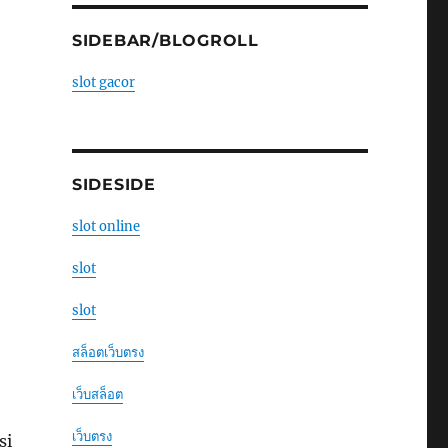
SIDEBAR/BLOGROLL
slot gacor
SIDESIDE
slot online
slot
slot
สล็อตเว็บตรง
เว็บสล็อต
เว็บตรง
si