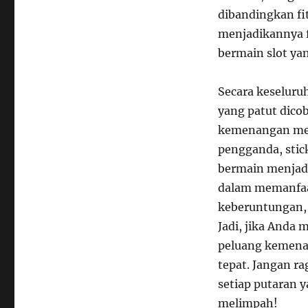
dibandingkan fit
menjadikannya f
bermain slot ya
Secara keseluruh
yang patut dicob
kemenangan meli
pengganda, stic
bermain menjadi
dalam memanfaat
keberuntungan, t
Jadi, jika Anda
peluang kemenan
tepat. Jangan r
setiap putaran 
melimpah!