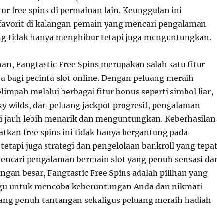
ur free spins di permainan lain. Keunggulan ini
avorit di kalangan pemain yang mencari pengalaman
ng tidak hanya menghibur tetapi juga menguntungkan.
an, Fangtastic Free Spins merupakan salah satu fitur
a bagi pecinta slot online. Dengan peluang meraih
mpah melalui berbagai fitur bonus seperti simbol liar,
ky wilds, dan peluang jackpot progresif, pengalaman
 jauh lebih menarik dan menguntungkan. Keberhasilan
kan free spins ini tidak hanya bergantung pada
etapi juga strategi dan pengelolaan bankroll yang tepat
 mencari pengalaman bermain slot yang penuh sensasi da
gan besar, Fangtastic Free Spins adalah pilihan yang
agu untuk mencoba keberuntungan Anda dan nikmati
yang penuh tantangan sekaligus peluang meraih hadiah