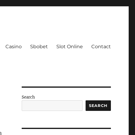
Casino
Sbobet
Slot Online
Contact
Search
SEARCH
h