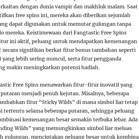
rkaitan dengan dunia vampir dan makhluk malam. Saat
fkan free spins ini, mereka akan diberikan sejumlah
yang dapat digunakan untuk memutar gulungan tanpa
o mereka. Keistimewaan dari Fangtastic Free Spins
fitur ini aktif, peluang untuk mendapatkan kemenangan
 secara signifikan berkat fitur bonus tambahan seperti
d) yang lebih sering muncul, serta fitur pengganda
g makin meningkatkan potensi hadiah.
tastic Free Spins menawarkan fitur-fitur inovatif yang
putaran menjadi penuh kejutan. Misalnya, beberapa
bahkan fitur “Sticky Wilds” di mana simbol liar tetap
si tertentu selama beberapa putaran, sehingga peluang
mbinasi kemenangan besar semakin terbuka lebar. Ada
anding Wilds” yang memungkinkan simbol liar meluas
h gulungan, menciptakan peluang besar untuk kombina