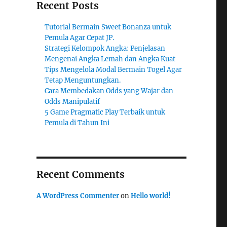
Recent Posts
Tutorial Bermain Sweet Bonanza untuk
Pemula Agar Cepat JP.
Strategi Kelompok Angka: Penjelasan
Mengenai Angka Lemah dan Angka Kuat
Tips Mengelola Modal Bermain Togel Agar
Tetap Menguntungkan.
Cara Membedakan Odds yang Wajar dan
Odds Manipulatif
5 Game Pragmatic Play Terbaik untuk
Pemula di Tahun Ini
Recent Comments
A WordPress Commenter
on
Hello world!