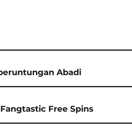
Keberuntungan Abadi
 Fangtastic Free Spins