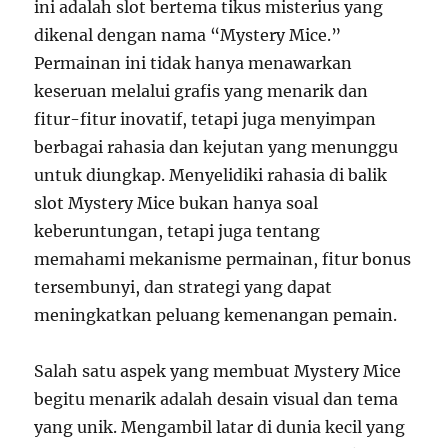
ini adalah slot bertema tikus misterius yang
dikenal dengan nama “Mystery Mice.”
Permainan ini tidak hanya menawarkan
keseruan melalui grafis yang menarik dan
fitur-fitur inovatif, tetapi juga menyimpan
berbagai rahasia dan kejutan yang menunggu
untuk diungkap. Menyelidiki rahasia di balik
slot Mystery Mice bukan hanya soal
keberuntungan, tetapi juga tentang
memahami mekanisme permainan, fitur bonus
tersembunyi, dan strategi yang dapat
meningkatkan peluang kemenangan pemain.
Salah satu aspek yang membuat Mystery Mice
begitu menarik adalah desain visual dan tema
yang unik. Mengambil latar di dunia kecil yang