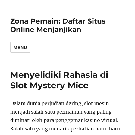
Zona Pemain: Daftar Situs
Online Menjanjikan
MENU
Menyelidiki Rahasia di
Slot Mystery Mice
Dalam dunia perjudian daring, slot mesin
menjadi salah satu permainan yang paling
diminati oleh para penggemar kasino virtual.
Salah satu yang menarik perhatian baru-baru