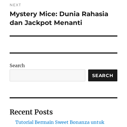
NEXT
Mystery Mice: Dunia Rahasia
Next
post:
dan Jackpot Menanti
Search
SEARCH
Recent Posts
Tutorial Bermain Sweet Bonanza untuk