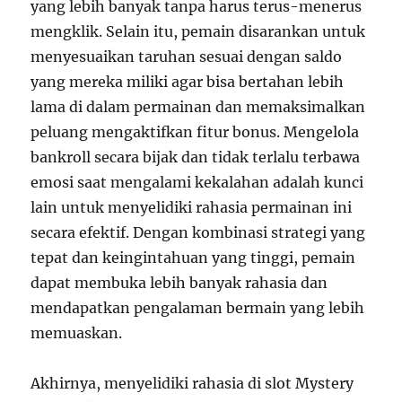
yang lebih banyak tanpa harus terus-menerus
mengklik. Selain itu, pemain disarankan untuk
menyesuaikan taruhan sesuai dengan saldo
yang mereka miliki agar bisa bertahan lebih
lama di dalam permainan dan memaksimalkan
peluang mengaktifkan fitur bonus. Mengelola
bankroll secara bijak dan tidak terlalu terbawa
emosi saat mengalami kekalahan adalah kunci
lain untuk menyelidiki rahasia permainan ini
secara efektif. Dengan kombinasi strategi yang
tepat dan keingintahuan yang tinggi, pemain
dapat membuka lebih banyak rahasia dan
mendapatkan pengalaman bermain yang lebih
memuaskan.
Akhirnya, menyelidiki rahasia di slot Mystery