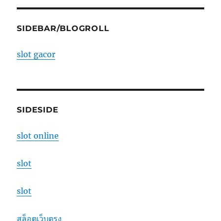
SIDEBAR/BLOGROLL
slot gacor
SIDESIDE
slot online
slot
slot
สล็อตเว็บตรง