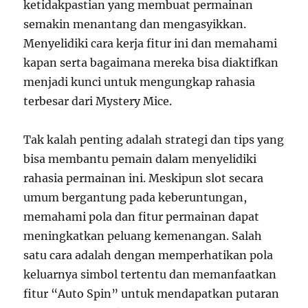
ketidakpastian yang membuat permainan
semakin menantang dan mengasyikkan.
Menyelidiki cara kerja fitur ini dan memahami
kapan serta bagaimana mereka bisa diaktifkan
menjadi kunci untuk mengungkap rahasia
terbesar dari Mystery Mice.
Tak kalah penting adalah strategi dan tips yang
bisa membantu pemain dalam menyelidiki
rahasia permainan ini. Meskipun slot secara
umum bergantung pada keberuntungan,
memahami pola dan fitur permainan dapat
meningkatkan peluang kemenangan. Salah
satu cara adalah dengan memperhatikan pola
keluarnya simbol tertentu dan memanfaatkan
fitur “Auto Spin” untuk mendapatkan putaran