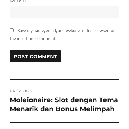
WEBSITE
Save my name, email, and website in this browser for
the next time I comment.
Post
PREVIOUS
navigation
Moleionaire: Slot dengan Tema
Previous
post:
Menarik dan Bonus Melimpah