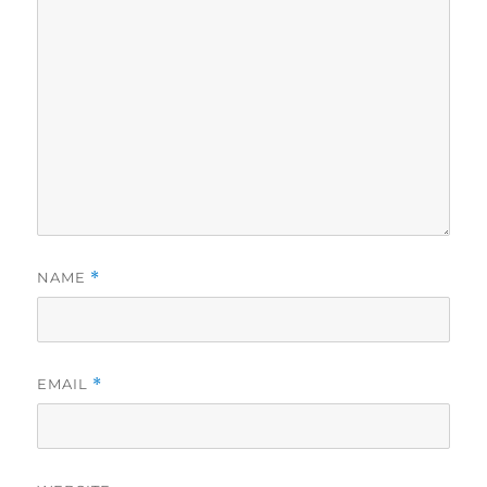
NAME
*
EMAIL
*