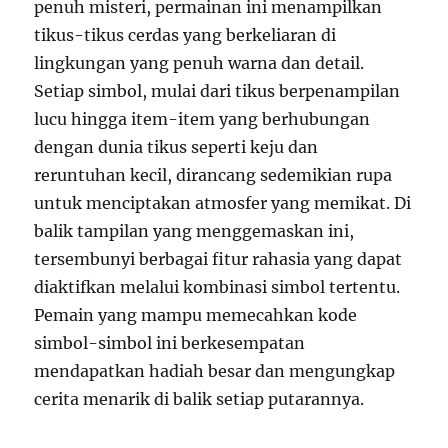
penuh misteri, permainan ini menampilkan
tikus-tikus cerdas yang berkeliaran di
lingkungan yang penuh warna dan detail.
Setiap simbol, mulai dari tikus berpenampilan
lucu hingga item-item yang berhubungan
dengan dunia tikus seperti keju dan
reruntuhan kecil, dirancang sedemikian rupa
untuk menciptakan atmosfer yang memikat. Di
balik tampilan yang menggemaskan ini,
tersembunyi berbagai fitur rahasia yang dapat
diaktifkan melalui kombinasi simbol tertentu.
Pemain yang mampu memecahkan kode
simbol-simbol ini berkesempatan
mendapatkan hadiah besar dan mengungkap
cerita menarik di balik setiap putarannya.