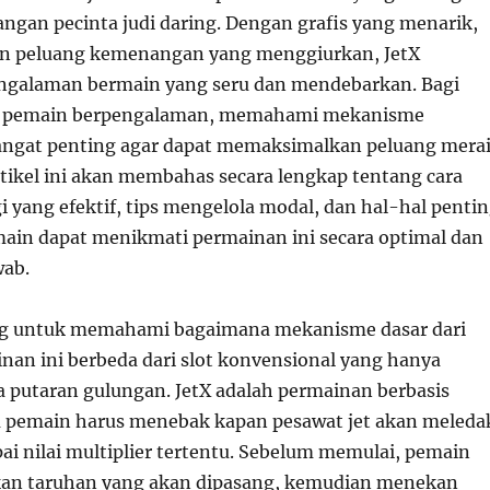
angan pecinta judi daring. Dengan grafis yang menarik,
 dan peluang kemenangan yang menggiurkan, JetX
galaman bermain yang seru dan mendebarkan. Bagi
 pemain berpengalaman, memahami mekanisme
angat penting agar dapat memaksimalkan peluang mera
ikel ini akan membahas secara lengkap tentang cara
i yang efektif, tips mengelola modal, dan hal-hal penti
main dapat menikmati permainan ini secara optimal dan
wab.
ng untuk memahami bagaimana mekanisme dasar dari
inan ini berbeda dari slot konvensional yang hanya
 putaran gulungan. JetX adalah permainan berbasis
a pemain harus menebak kapan pesawat jet akan meleda
i nilai multiplier tertentu. Sebelum memulai, pemain
an taruhan yang akan dipasang, kemudian menekan