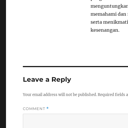
menguntungkan.
memahami dan me
serta menikmati
kesenangan.
Leave a Reply
Your email address will not be published.
Required fields
COMMENT
*