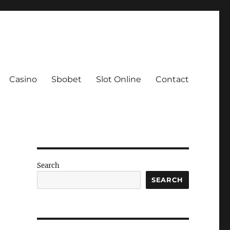
Casino
Sbobet
Slot Online
Contact
Search
SEARCH