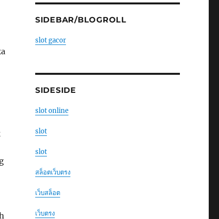
SIDEBAR/BLOGROLL
slot gacor
ka
SIDESIDE
slot online
slot
k
slot
g
สล็อตเว็บตรง
เว็บสล็อต
เว็บตรง
uh