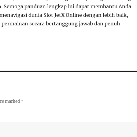
 Semoga panduan lengkap ini dapat membantu Anda
navigasi dunia Slot JetX Online dengan lebih baik,
 permainan secara bertanggung jawab dan penuh
 are marked
*