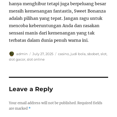
hanya menghibur tetapi juga berpeluang besar
meraih kemenangan fantastis, Sweet Bonanza
adalah pilihan yang tepat. Jangan ragu untuk
mencoba keberuntungan Anda dan rasakan
sensasi manis dari kemenangan yang tak
terbatas dalam dunia penuh warna ini.
Author
Posted
Tags
admin
July 27, 2025
casino
,
judi bola
,
sbobet
,
slot
,
on
slot gacor
,
slot online
Leave a Reply
Your email address will not be published.
Required fields
are marked
*