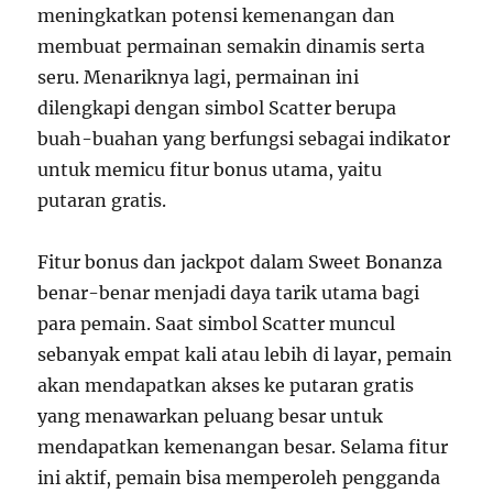
meningkatkan potensi kemenangan dan
membuat permainan semakin dinamis serta
seru. Menariknya lagi, permainan ini
dilengkapi dengan simbol Scatter berupa
buah-buahan yang berfungsi sebagai indikator
untuk memicu fitur bonus utama, yaitu
putaran gratis.
Fitur bonus dan jackpot dalam Sweet Bonanza
benar-benar menjadi daya tarik utama bagi
para pemain. Saat simbol Scatter muncul
sebanyak empat kali atau lebih di layar, pemain
akan mendapatkan akses ke putaran gratis
yang menawarkan peluang besar untuk
mendapatkan kemenangan besar. Selama fitur
ini aktif, pemain bisa memperoleh pengganda