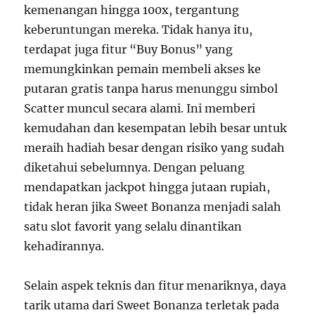
kemenangan hingga 100x, tergantung
keberuntungan mereka. Tidak hanya itu,
terdapat juga fitur “Buy Bonus” yang
memungkinkan pemain membeli akses ke
putaran gratis tanpa harus menunggu simbol
Scatter muncul secara alami. Ini memberi
kemudahan dan kesempatan lebih besar untuk
meraih hadiah besar dengan risiko yang sudah
diketahui sebelumnya. Dengan peluang
mendapatkan jackpot hingga jutaan rupiah,
tidak heran jika Sweet Bonanza menjadi salah
satu slot favorit yang selalu dinantikan
kehadirannya.
Selain aspek teknis dan fitur menariknya, daya
tarik utama dari Sweet Bonanza terletak pada