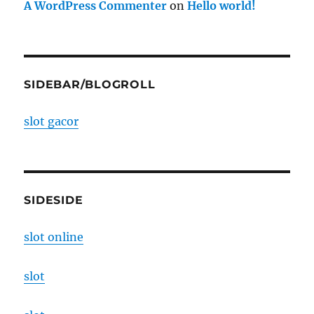
A WordPress Commenter
on
Hello world!
SIDEBAR/BLOGROLL
slot gacor
SIDESIDE
slot online
slot