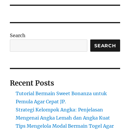
Search
SEARCH
Recent Posts
Tutorial Bermain Sweet Bonanza untuk
Pemula Agar Cepat JP.
Strategi Kelompok Angka: Penjelasan
Mengenai Angka Lemah dan Angka Kuat
Tips Mengelola Modal Bermain Togel Agar