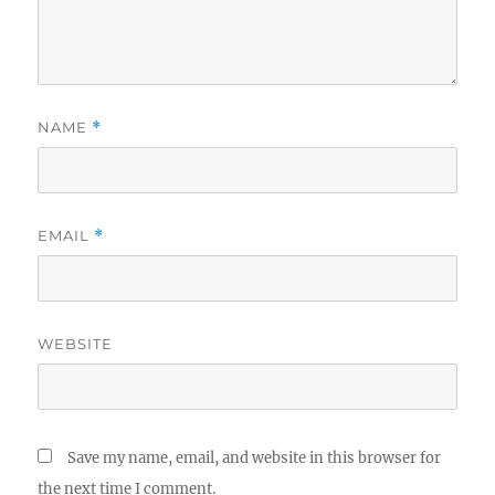
NAME
*
EMAIL
*
WEBSITE
Save my name, email, and website in this browser for
the next time I comment.