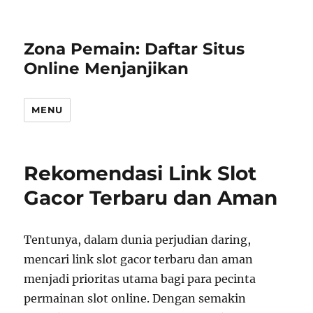
Zona Pemain: Daftar Situs
Online Menjanjikan
MENU
Rekomendasi Link Slot
Gacor Terbaru dan Aman
Tentunya, dalam dunia perjudian daring,
mencari link slot gacor terbaru dan aman
menjadi prioritas utama bagi para pecinta
permainan slot online. Dengan semakin