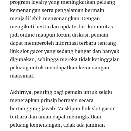
program loyalty yang meningkatkan peluang
kemenangan serta pengalaman bermain
menjadi lebih menyenangkan. Dengan
mengikuti berita dan update dari komunitas
judi online maupun forum diskusi, pemain
dapat memperoleh informasi terbaru tentang
link slot gacor yang sedang hangat dan banyak
digunakan, sehingga mereka tidak ketinggalan
peluang untuk mendapatkan kemenangan
maksimal.
Akhirnya, penting bagi pemain untuk selalu
menerapkan prinsip bermain secara
bertanggung jawab. Meskipun link slot gacor
terbaru dan aman dapat meningkatkan
peluang kemenangan, tidak ada jaminan