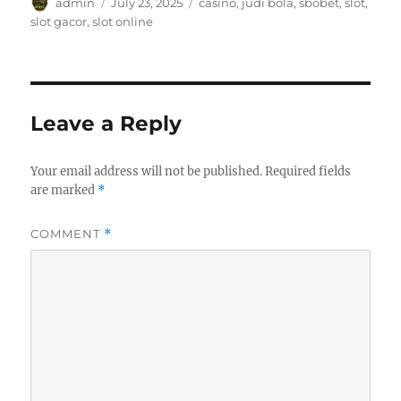
Author
Posted
Tags
admin
July 23, 2025
casino
,
judi bola
,
sbobet
,
slot
,
on
slot gacor
,
slot online
Leave a Reply
Your email address will not be published.
Required fields
are marked
*
COMMENT
*